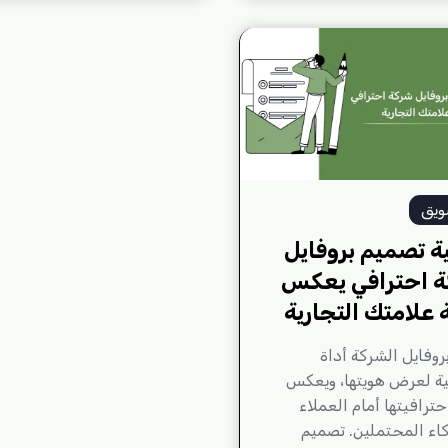
ويق
ة تصميم بروفايل
 احترافي يعكس
 علامتك التجارية
 بروفايل الشركة أداة
ة لعرض هويتها، ويعكس
ترافيتها أمام العملاء
اء المحتملين. تصميم