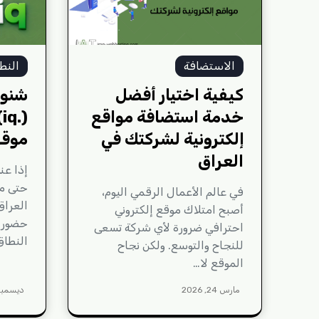
الاستضافة
النط
كيفية اختيار أفضل
شنو 
خدمة استضافة مواقع
(
إلكترونية لشركتك في
موقع
العراق
إذا عن
حتى م
في عالم الأعمال الرقمي اليوم،
العراق
أصبح امتلاك موقع إلكتروني
حضورك 
احترافي ضرورة لأي شركة تسعى
النطا
للنجاح والتوسع. ولكن نجاح
الموقع لا…
مارس 24, 2026
ديسمبر 17, 25