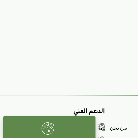
الدعم الفني
من نحن
7813072227 (964+)