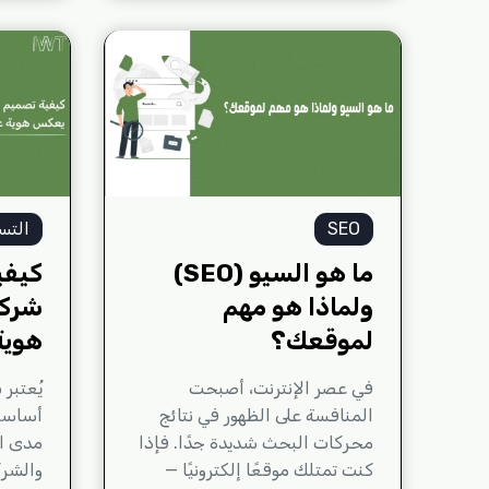
SEO
التس
ما هو السيو (SEO)
كيفي
ولماذا هو مهم
شركة
لموقعك؟
هوية
في عصر الإنترنت، أصبحت
يُعتبر
المنافسة على الظهور في نتائج
أساسي
محركات البحث شديدة جدًا. فإذا
مدى اح
كنت تمتلك موقعًا إلكترونيًا —
والشرك