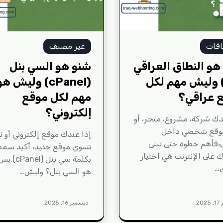
اقات
غير مصنف
هو النطاق العراقي
شنو هو السي بنل
.iq) وليش مهم لكل
(cPanel) وليش ه
 عراقي؟
مهم لكل موقع
إلكتروني؟
دك شركة، مشروع، متجر، أو
وقع شخصي داخل
إذا عندك موقع إلكتروني أو ن
،فأهم خطوة حتى تبني
تسوي موقع جديد، أكيد سم
على الإنترنت هي اختيار
بكلمة سي بنل (
ق…
هو السي بنل؟ وليش…
20
ديسمبر 16, 2025