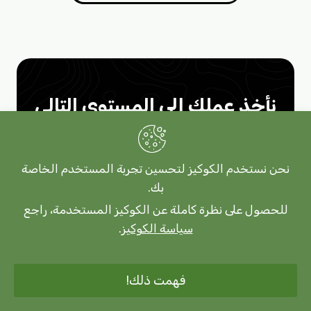
نأخذ عملك إلى المستوى التالي
عزز أعمالك وادفعها إلى مستويات غير
مسبوقة من خلال خدمات الاستضافة
نحن نستخدم الكوكيز لتحسين تجربة المستخدم الخاصة
بك.
العراقية التي نقدمها بشركة العراق
للحصول على نظرة كاملة عن الكوكيز المستخدمة، راجع
لاستضافة وتصميم المواقع الالكترونية.
سياسة الكوكيز
.
خذ قفزة وحلق بعيداً عن منافسيك
اليوم!
فهمت ذلك!