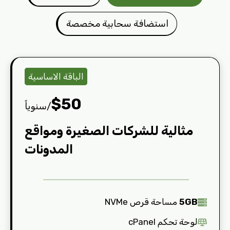
استضافة سحابية مخصصة
الباقة الاساسية
$
5
0
/سنوياً
مثالية للشركات الصغيرة ومواقع
المدونات
5GB
مساحة قرص NVMe
لوحة تحكم cPanel