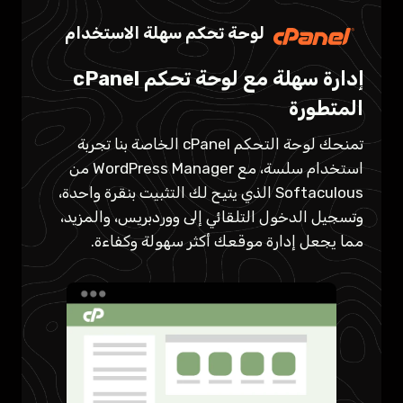
خوادم LiteSpeed Enterprise
جدار حماية Imunify360
لوحة تحكم سهلة الاستخدام
الأمان المتقدم لاستضافة موقعك
سرعة وأداء لا مثيل لهما
إدارة سهلة مع لوحة تحكم cPanel
المتطورة
نحن نستخدم Imunify360 لتوفير أعلى مستوى من
في شركة العراق للإستضافة وتصميم المواقع،
الأمان. استمتع بفحص البرامج الضارة في الوقت
نعطي الأولوية للسرعة والأداء لجميع عملائنا. نقدم
تمنحك لوحة التحكم cPanel الخاصة بنا تجربة
الفعلي وحماية جدار الحماية للتطبيقات على الويب
خدمة تحسين السرعة المجانية لكل موقع الكتروني
استخدام سلسة، مع WordPress Manager من
للحفاظ على موقعك آمنًا من التهديدات والهجمات.
ينتقل إلى منصتنا.
Softaculous الذي يتيح لك التثبيت بنقرة واحدة،
وتسجيل الدخول التلقائي إلى ووردبريس، والمزيد،
مما يجعل إدارة موقعك أكثر سهولة وكفاءة.