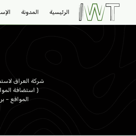
لتجاوز
الرئيسية
المدونة
الإس
لى
لمحتوى
شركة العراق لاستض
( استضافة الموا
المواقع – بر