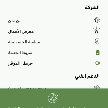
الشركة
من نحن
معرض الأعمال
سياسة الخصوصية
شروط الخدمة
خريطة الموقع
الدعم الفني
7813072227 (964+)
07721727940 (964+)